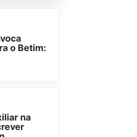
nvoca
ra o Betim:
iliar na
crever
an