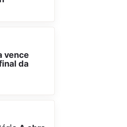
a vence
inal da