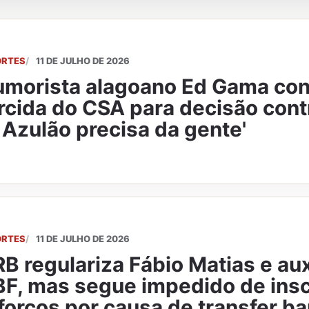
ORTES
11 DE JULHO DE 2026
morista alagoano Ed Gama co
rcida do CSA para decisão cont
 Azulão precisa da gente'
ORTES
11 DE JULHO DE 2026
B regulariza Fábio Matias e aux
F, mas segue impedido de ins
forços por causa de transfer b