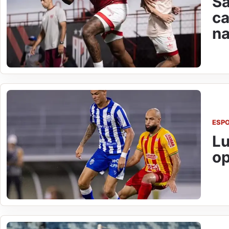
Sa
ca
na
ESP
Lu
op