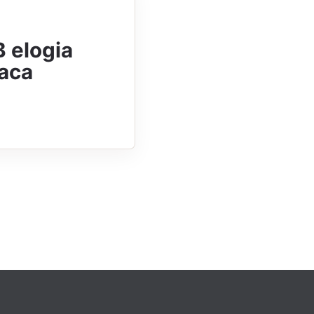
 elogia
taca