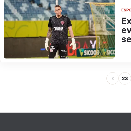
ESP
Ex
ev
se
23