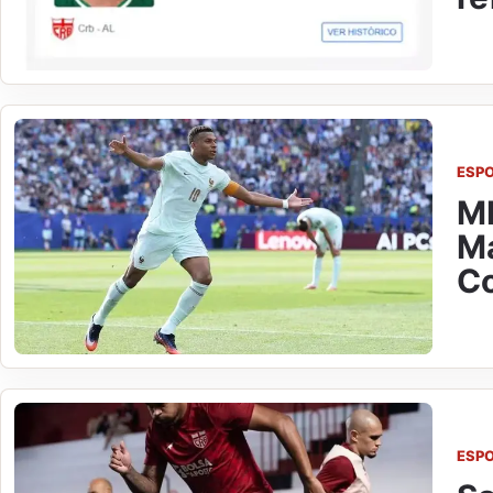
ESP
Mb
Ma
C
ESP