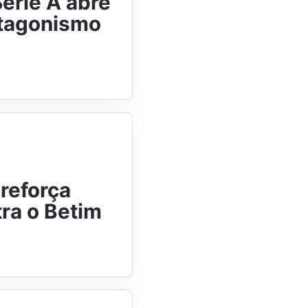
Série A abre
otagonismo
 reforça
ra o Betim