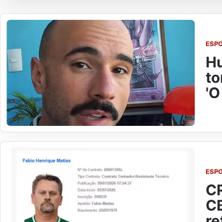
ESP
Hu
to
'O
ESP
CR
CB
re