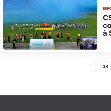
ESP
CS
co
à 
34