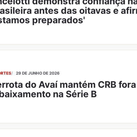
celotti demonstra confiança n
asileira antes das oitavas e afi
stamos preparados'
ORTES
29 DE JUNHO DE 2026
rrota do Avaí mantém CRB fora
baixamento na Série B