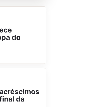
hece
opa do
 acréscimos
final da