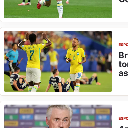
ESP
Br
to
as
ESP