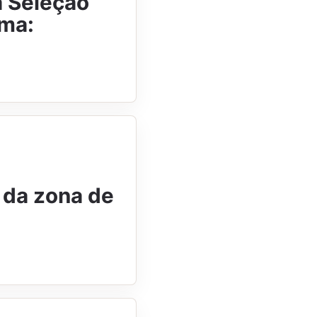
a Seleção
rma:
 da zona de