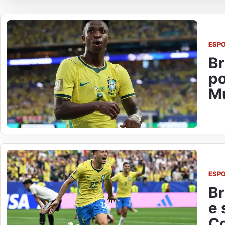
ESP
Br
po
M
ESP
Br
e 
C