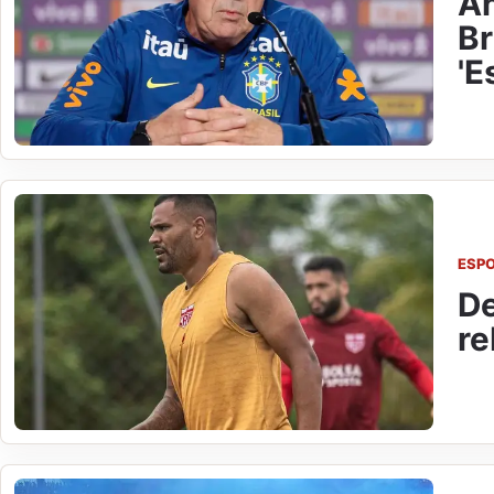
An
Br
'E
ESP
De
re