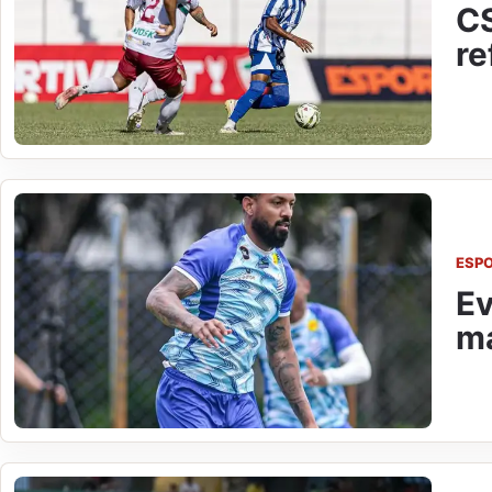
CS
re
ESP
Ev
ma