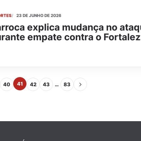
ORTES
23 DE JUNHO DE 2026
rroca explica mudança no ata
rante empate contra o Fortale
41
40
42
43
…
83