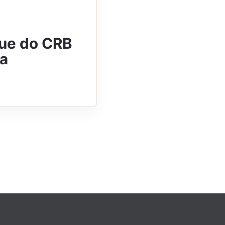
que do CRB
za