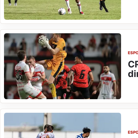
ESP
CR
di
ESP