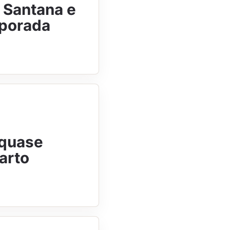
n Santana e
mporada
 quase
arto