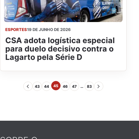
ESPORTES
19 DE JUNHO DE 2026
CSA adota logística especial
para duelo decisivo contra o
Lagarto pela Série D
45
43
44
46
47
…
83