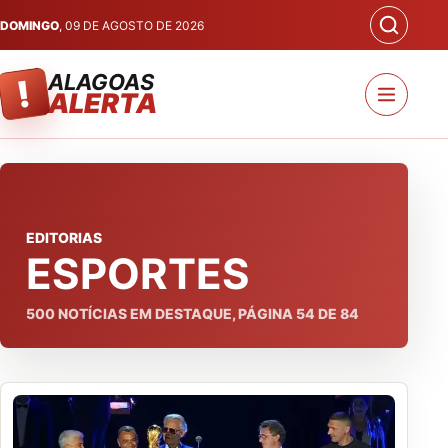
DOMINGO
, 09 DE AGOSTO DE 2026
ALAGOAS
!
ALERTA
EDITORIAS
ESPORTES
500
NOTÍCIAS EM DESTAQUE, PÁGINA
54
DE
84