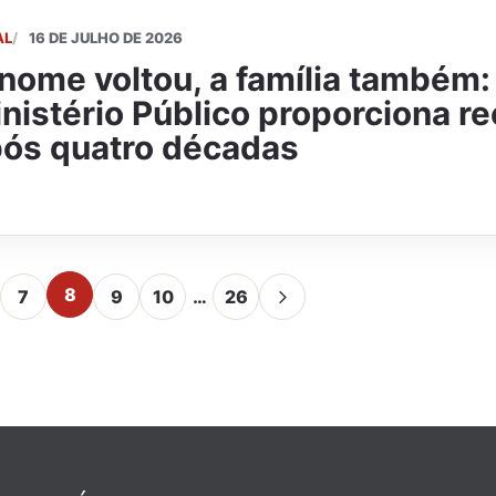
AL
16 DE JULHO DE 2026
nome voltou, a família também:
nistério Público proporciona r
ós quatro décadas
8
7
9
10
…
26