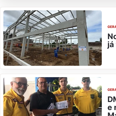
GER
No
já
GER
DM
e 
M