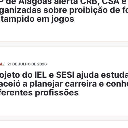
 de Alagoas alerta CRB, CSA e 
ganizadas sobre proibição de 
tampido em jogos
AL
21 DE JULHO DE 2026
ojeto do IEL e SESI ajuda estud
ceió a planejar carreira e con
ferentes profissões