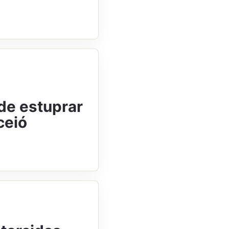
e estuprar
ceió