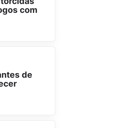
torcidas
fogos com
antes de
hecer