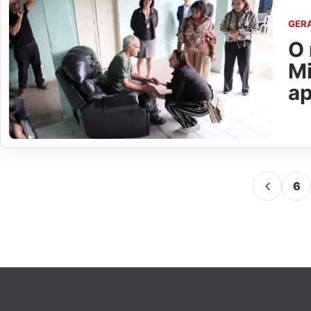
GER
O 
Mi
ap
6