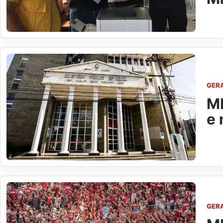
GER
MP
e 
GER