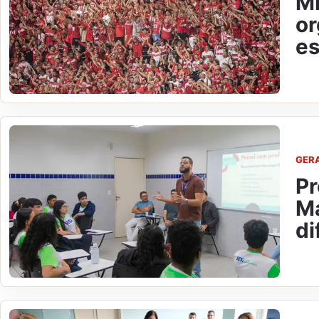
MP
or
es
GER
Pr
Ma
di