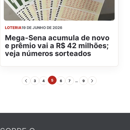
LOTERIA
19 DE JUNHO DE 2026
Mega-Sena acumula de novo
e prêmio vai a R$ 42 milhões;
veja números sorteados
5
3
4
6
7
…
9