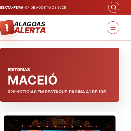
SEXTA-FEIRA
, 07 DE AGOSTO DE 2026
ALAGOAS
!
ALERTA
EDITORIAS
MACEIÓ
629
NOTÍCIAS EM DESTAQUE, PÁGINA
41
DE
105