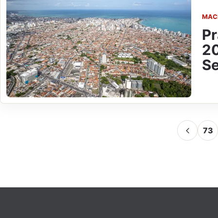
MAC
Pr
20
Se
73