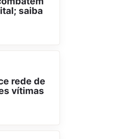
ó combatem
tal; saiba
ce rede de
es vítimas