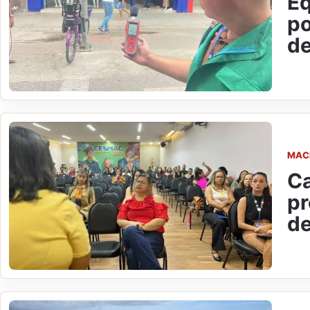
Eq
po
de
MAC
Ca
pr
de