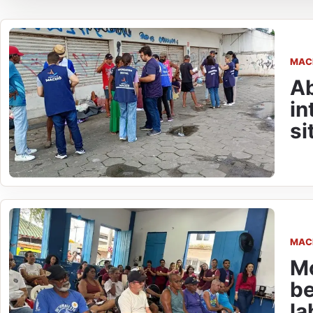
MAC
A
in
si
MAC
Mo
be
la