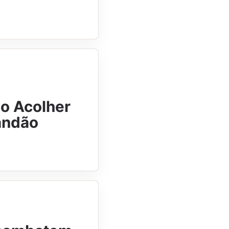
go Acolher
andão