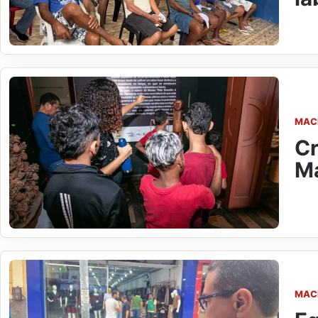
MAC
Cr
Ma
MAC