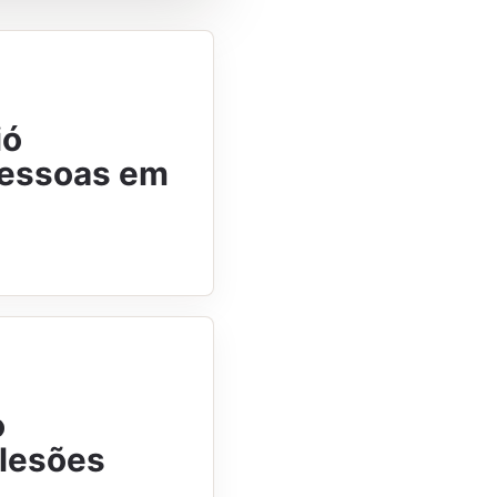
ió
 pessoas em
o
 lesões