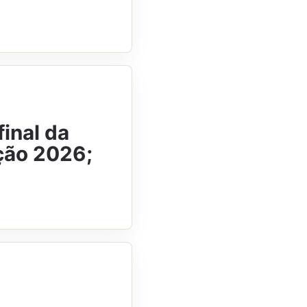
inal da
ção 2026;