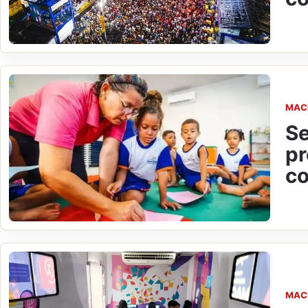
MAC
Se
pr
co
MAC