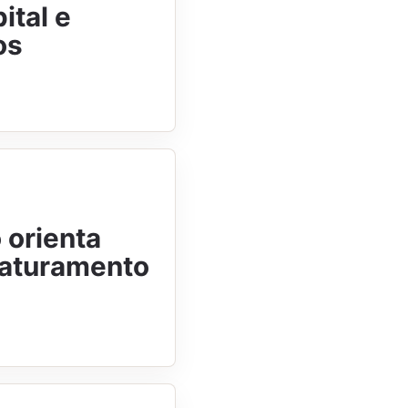
ital e
os
 orienta
Faturamento