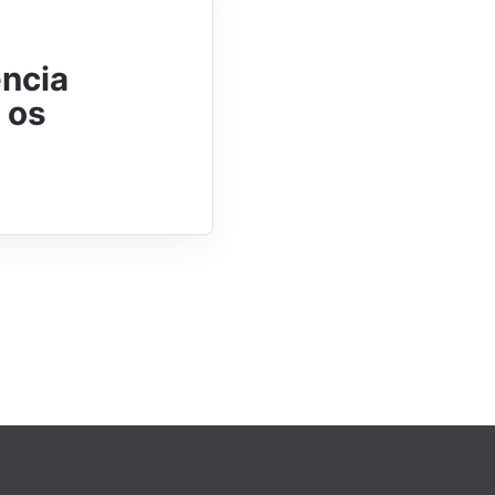
ência
 os