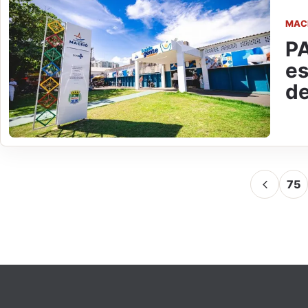
MAC
PA
es
de
75