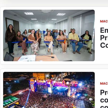
MAC
Em
Pr
Co
MAC
Pr
co
co