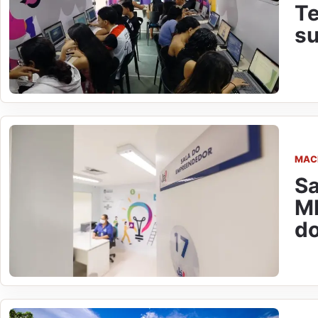
Te
su
MAC
Sa
ME
do