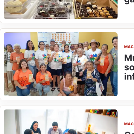
MAC
Mu
so
in
MAC