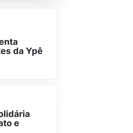
ienta
tes da Ypê
olidária
ato e