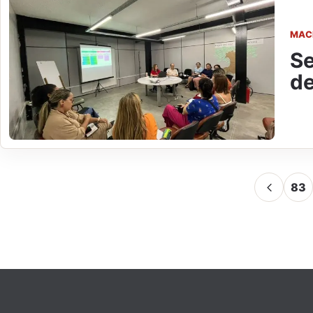
MAC
Se
de
83