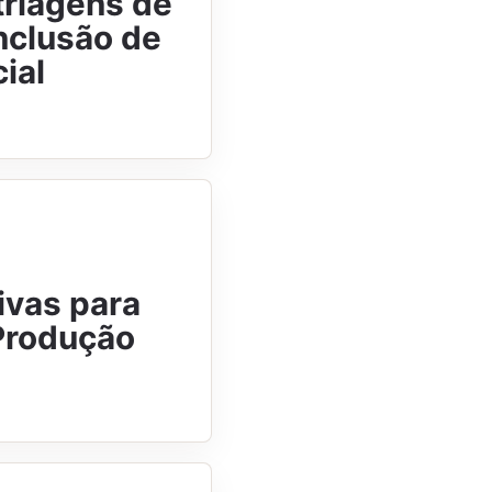
triagens de
nclusão de
ial
ivas para
Produção