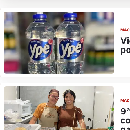
MAC
Vi
po
MAC
9ª
co
ga