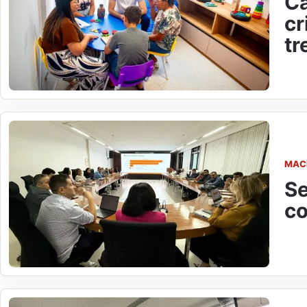
Ca
cr
tr
MAC
Se
co