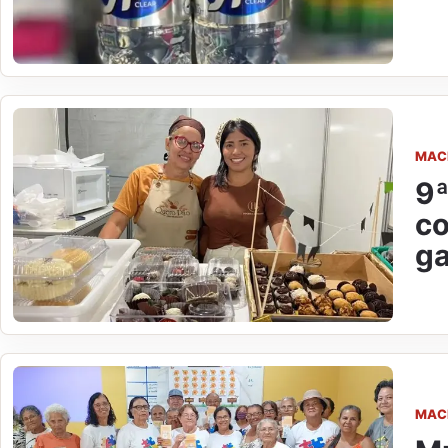
MAC
9ª
co
ga
MAC