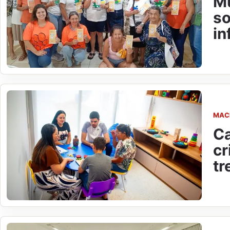
Mu
so
in
MAC
Ca
cr
tr