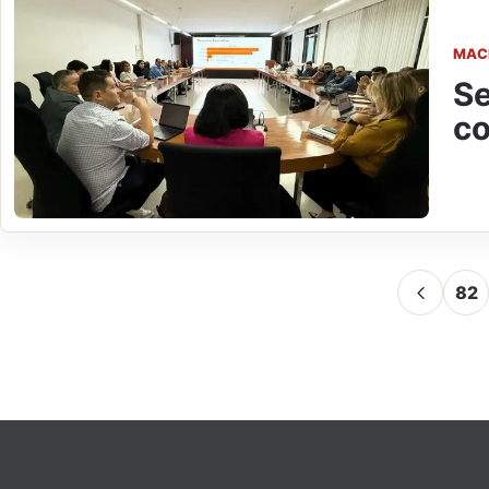
MAC
Se
co
82