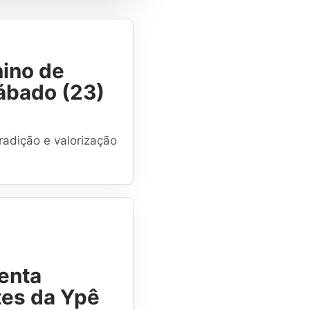
nino de
ábado (23)
radição e valorização
ienta
tes da Ypê