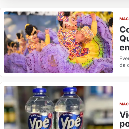
MAC
Co
Qu
e
Eve
da c
MAC
Vi
po