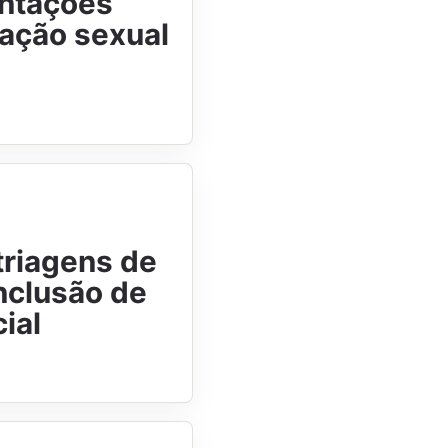
entações
ação sexual
triagens de
nclusão de
ial