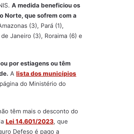
NIS.
A medida beneficiou os
o Norte, que sofrem com a
mazonas (3), Pará (1),
 de Janeiro (3), Roraima (6) e
 ou por estiagens ou têm
de.
A
lista dos municípios
página do Ministério do
 não têm mais o desconto do
la
Lei 14.601/2023
, que
guro Defeso é pago a