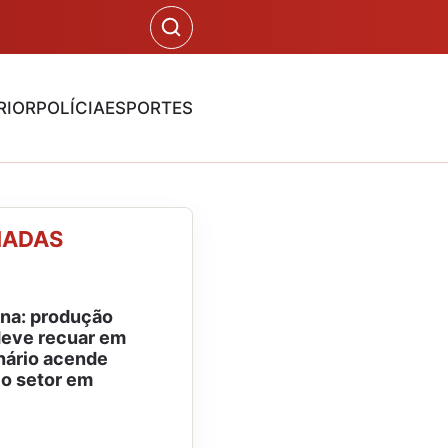
RIOR
POLÍCIA
ESPORTES
NADAS
na: produção
 deve recuar em
nário acende
 o setor em