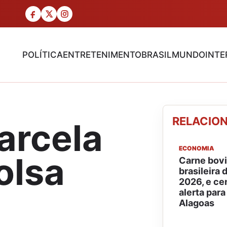
POLÍTICA
ENTRETENIMENTO
BRASIL
MUNDO
INTE
RELACIO
arcela
ECONOMIA
olsa
Carne bovi
brasileira
2026, e ce
alerta para
Alagoas