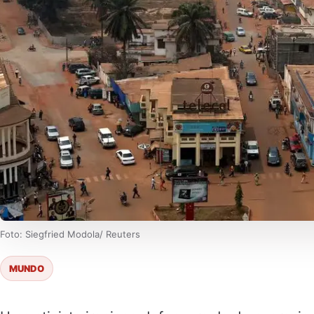
Foto: Siegfried Modola/ Reuters
MUNDO