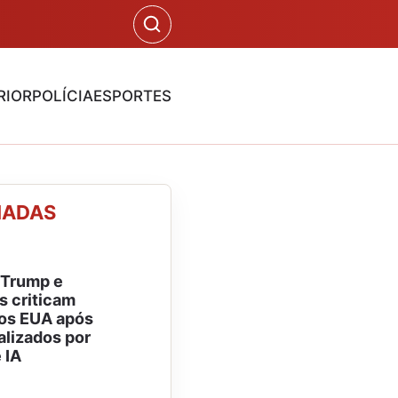
RIOR
POLÍCIA
ESPORTES
NADAS
 Trump e
 criticam
os EUA após
alizados por
 IA