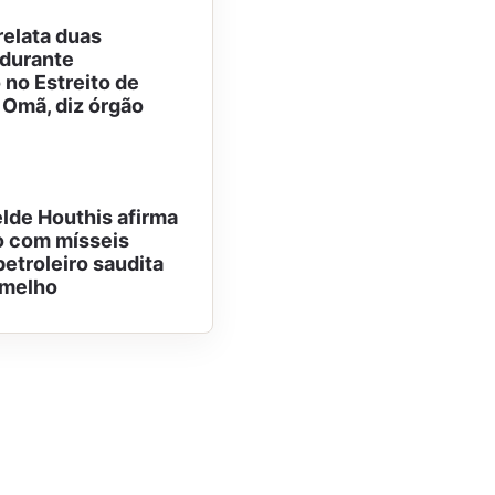
relata duas
durante
no Estreito de
Omã, diz órgão
lde Houthis afirma
o com mísseis
petroleiro saudita
rmelho