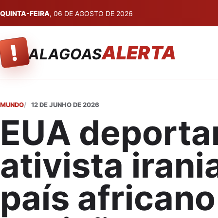
QUINTA-FEIRA
, 06 DE AGOSTO DE 2026
!
ALERTA
ALAGOAS
MUNDO
12 DE JUNHO DE 2026
EUA deport
ativista iran
país africano