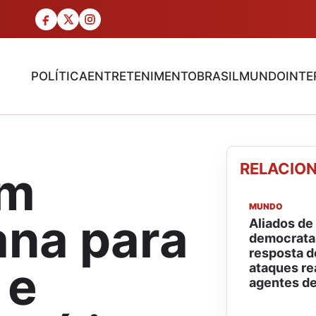
POLÍTICA
ENTRETENIMENTO
BRASIL
MUNDO
INTE
RELACIO
am
MUNDO
iana para
Aliados de
democratas
resposta d
 e
ataques re
agentes de