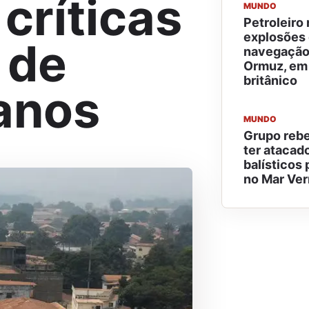
críticas
MUNDO
Petroleiro 
explosões 
 de
navegação 
Ormuz, em 
britânico
anos
MUNDO
Grupo rebe
ter atacad
balísticos 
no Mar Ve