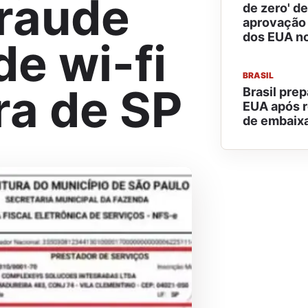
fraude
de zero' de
aprovação
dos EUA no
de wi-fi
BRASIL
ra de SP
Brasil pre
EUA após r
de embaix