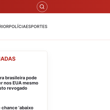
RIOR
POLÍCIA
ESPORTES
NADAS
a brasileira pode
r nos EUA mesmo
isto revogado
ê chance 'abaixo