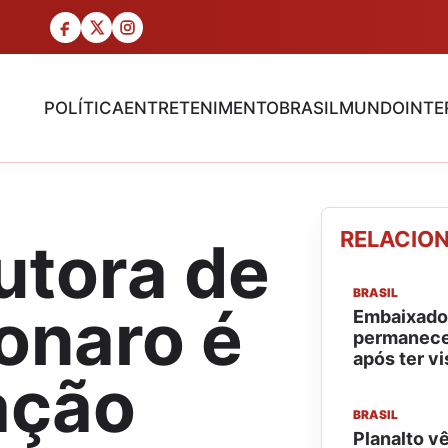
POLÍTICA
ENTRETENIMENTO
BRASIL
MUNDO
INTE
RELACIO
utora de
BRASIL
sonaro é
Embaixador
permanece
após ter v
ação
BRASIL
Planalto v