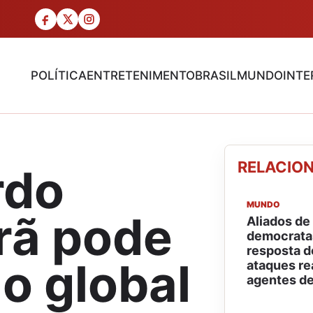
POLÍTICA
ENTRETENIMENTO
BRASIL
MUNDO
INTE
RELACIO
rdo
MUNDO
Irã pode
Aliados de
democratas
resposta d
o global
ataques re
agentes de