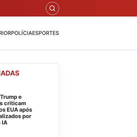
RIOR
POLÍCIA
ESPORTES
NADAS
 Trump e
 criticam
os EUA após
alizados por
 IA