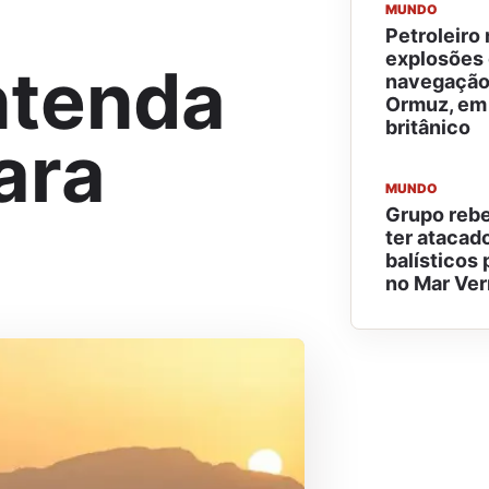
MUNDO
Petroleiro 
explosões 
ntenda
navegação 
Ormuz, em 
britânico
ara
MUNDO
Grupo rebe
ter atacad
balísticos 
no Mar Ve