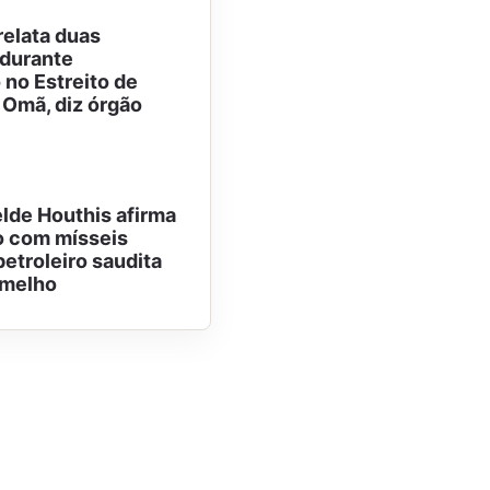
relata duas
durante
no Estreito de
Omã, diz órgão
lde Houthis afirma
o com mísseis
petroleiro saudita
rmelho