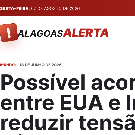
SEXTA-FEIRA
, 07 DE AGOSTO DE 2026
!
ALERTA
ALAGOAS
MUNDO
13 DE JUNHO DE 2026
Possível aco
entre EUA e 
reduzir tensã