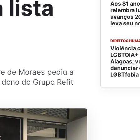
 lista
Aos 81 ano
relembra l
avanços 20
leva seu 
DIREITOS HUM
Violência 
LGBTQIA+ 
Alagoas; v
denunciar 
dre de Moraes pediu a
LGBTfobia
 dono do Grupo Refit