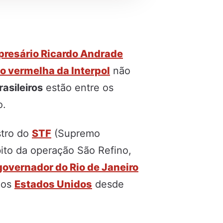
resário Ricardo Andrade
ão vermelha da Interpol
não
asileiros
estão entre os
o.
stro do
STF
(Supremo
to da operação São Refino,
governador do Rio de Janeiro
nos
Estados Unidos
desde