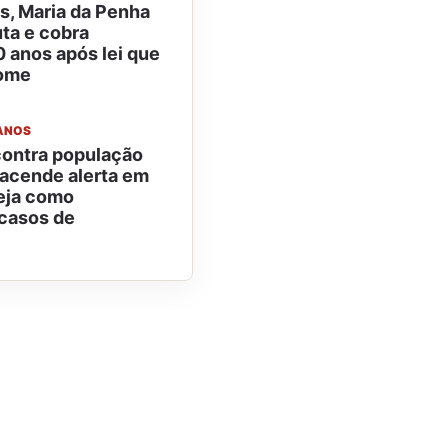
s, Maria da Penha
uta e cobra
 anos após lei que
nome
ANOS
contra população
acende alerta em
eja como
casos de