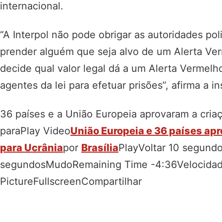
internacional.
“A Interpol não pode obrigar as autoridades pol
prender alguém que seja alvo de um Alerta Ve
decide qual valor legal dá a um Alerta Vermelh
agentes da lei para efetuar prisões”, afirma a in
36 países e a União Europeia aprovaram a criaç
paraPlay Video
União Europeia e 36 países apr
para Ucrânia
por
Brasília
PlayVoltar 10 segund
segundosMudoRemaining Time -4:36Velocidade
PictureFullscreenCompartilhar