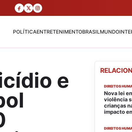
POLÍTICA
ENTRETENIMENTO
BRASIL
MUNDO
INTE
RELACIO
cídio e
DIREITOS HUM
pol
Nova lei e
violência 
crianças na
0
impacto e
DIREITOS HUM