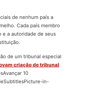
iciais de nenhum país a
rmelho. Cada país membro
o e a autoridade de seus
stituição.
ão de um tribunal especial
ovam criação de tribunal
osAvançar 10
SubtitlesPicture-in-