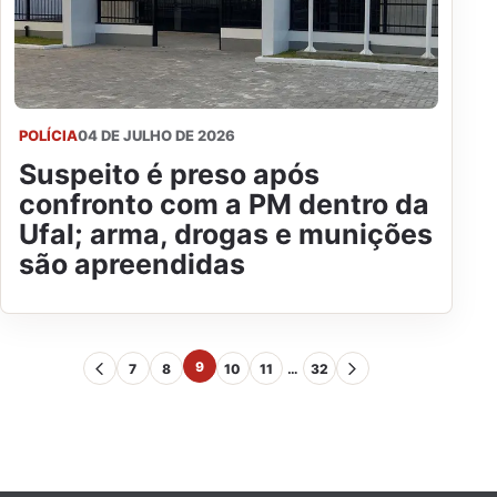
POLÍCIA
04 DE JULHO DE 2026
Suspeito é preso após
confronto com a PM dentro da
Ufal; arma, drogas e munições
são apreendidas
9
7
8
10
11
…
32