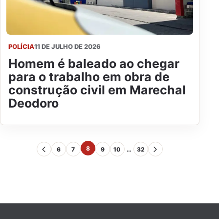
POLÍCIA
11 DE JULHO DE 2026
Homem é baleado ao chegar
para o trabalho em obra de
construção civil em Marechal
Deodoro
8
6
7
9
10
…
32