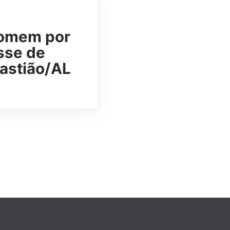
homem por
osse de
astião/AL