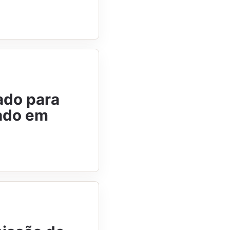
ado para
dado em