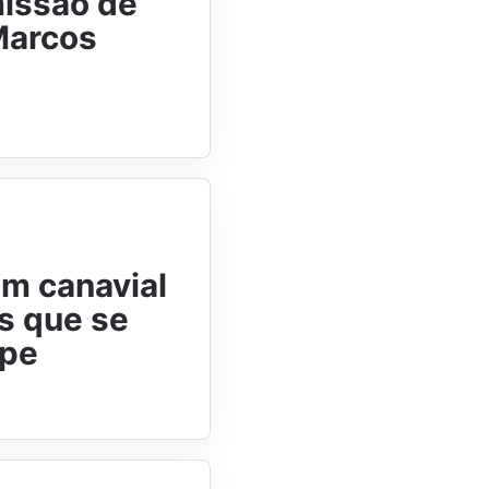
issão de
 Marcos
m canavial
s que se
ipe