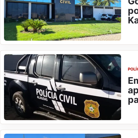
Go
po
Ka
POLÍ
Em
ap
pa