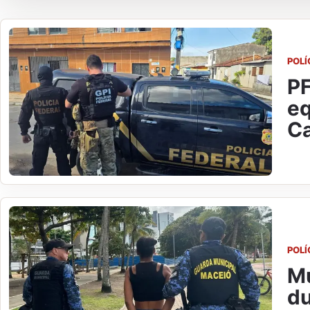
POLÍ
PF
eq
Ca
POLÍ
Mu
du