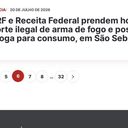
CIA
20 DE JULHO DE 2026
F e Receita Federal prendem 
rte ilegal de arma de fogo e p
oga para consumo, em São Seb
6
5
7
8
…
32