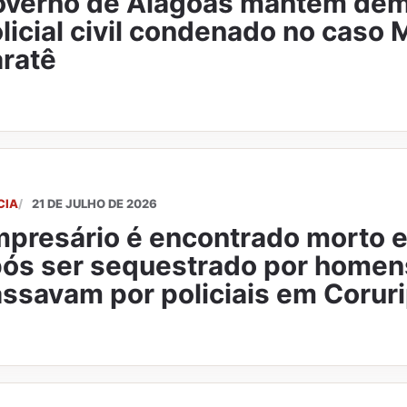
verno de Alagoas mantém dem
licial civil condenado no caso
ratê
CIA
21 DE JULHO DE 2026
presário é encontrado morto e
ós ser sequestrado por homen
ssavam por policiais em Corur