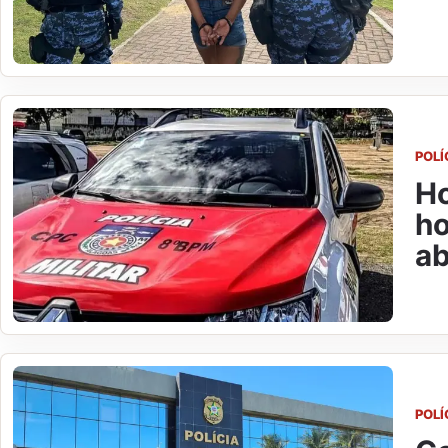
POLÍ
Ho
ho
ab
POLÍ