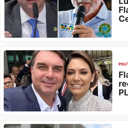
Lu
Fl
C
POLÍ
Fl
re
P