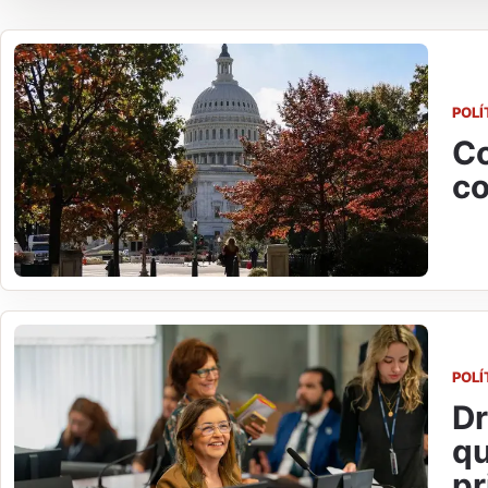
POLÍ
Co
co
POLÍ
Dr
qu
pr