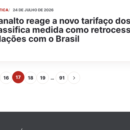
TICA
24 DE JULHO DE 2026
analto reage a novo tarifaço do
assifica medida como retroces
lações com o Brasil
17
16
18
19
…
91