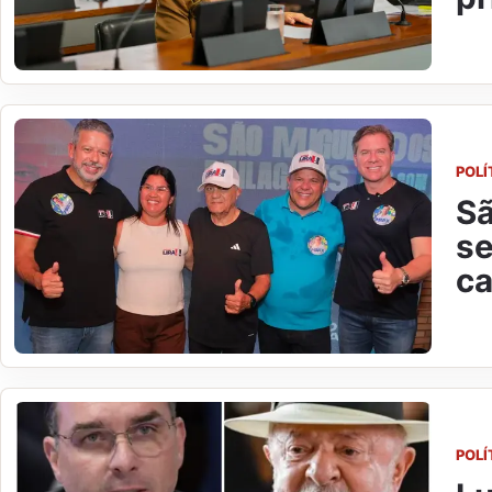
POLÍ
Sã
se
ca
POLÍ