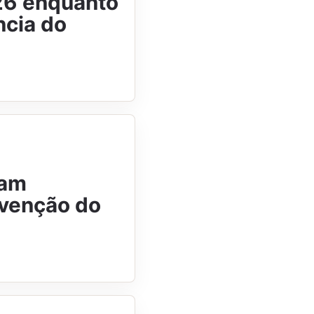
026 enquanto
ncia do
iam
nvenção do