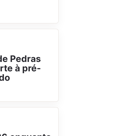
de Pedras
rte à pré-
ado