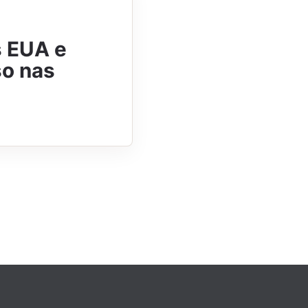
s EUA e
so nas