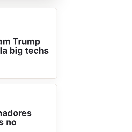
nam Trump
la big techs
enadores
s no