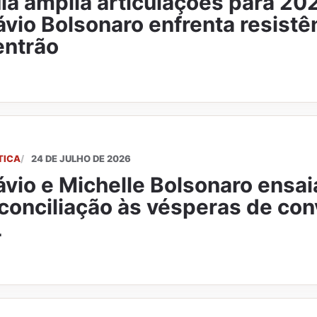
la amplia articulações para 2
ávio Bolsonaro enfrenta resistê
entrão
TICA
24 DE JULHO DE 2026
ávio e Michelle Bolsonaro ensa
conciliação às vésperas de co
L