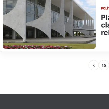
POLÍ
Pl
cl
re
15