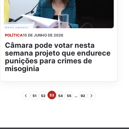
POLÍTICA
15 DE JUNHO DE 2026
Câmara pode votar nesta
semana projeto que endurece
punições para crimes de
misoginia
53
51
52
54
55
…
92