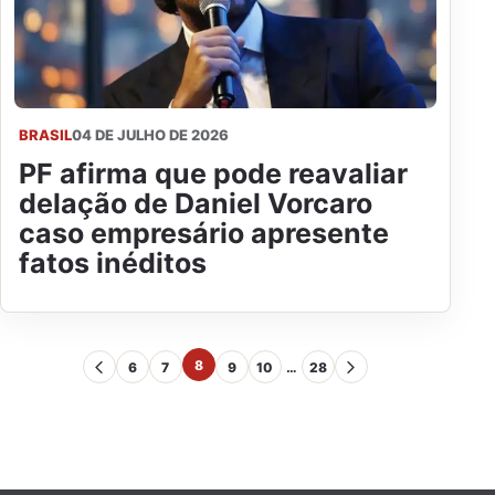
BRASIL
04 DE JULHO DE 2026
PF afirma que pode reavaliar
delação de Daniel Vorcaro
caso empresário apresente
fatos inéditos
8
6
7
9
10
…
28