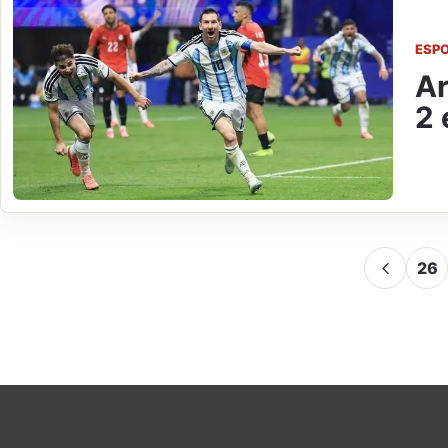
ESP
Ar
2 
26