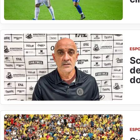
ESP
Sc
de
d
ESP