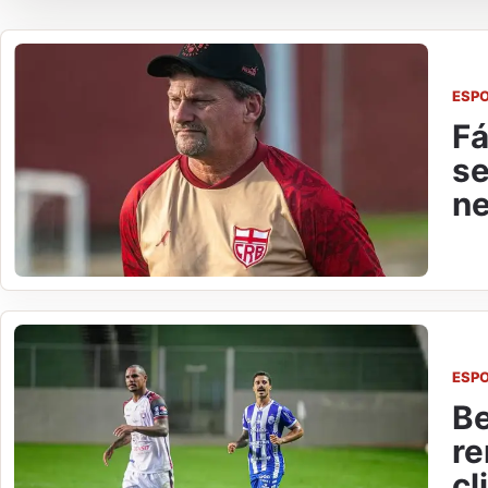
ESP
Fá
se
ne
ESP
Be
re
cl