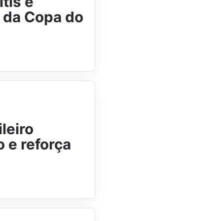
tis e
l da Copa do
leiro
 e reforça