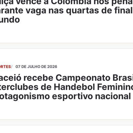
íça vence a Colômbia nos pênal
rante vaga nas quartas de fina
undo
ORTES
07 DE JULHO DE 2026
ceió recebe Campeonato Brasi
terclubes de Handebol Feminino
otagonismo esportivo nacional