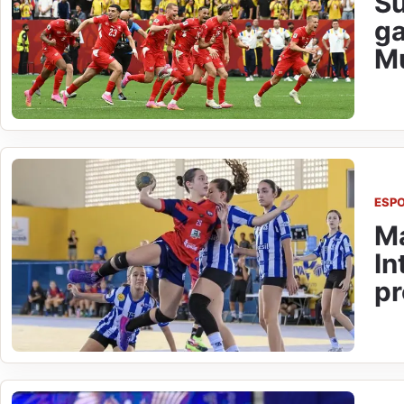
Su
ga
M
ESP
Ma
In
pr