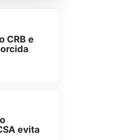
no CRB e
torcida
xo
CSA evita