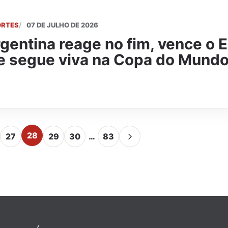
ORTES
07 DE JULHO DE 2026
gentina reage no fim, vence o E
e segue viva na Copa do Mund
28
27
29
30
…
83