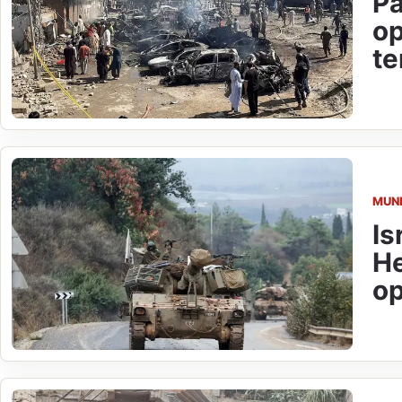
Pa
op
t
MUN
Is
He
op