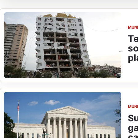
MUN
Te
so
pl
MUN
Su
ga
ca