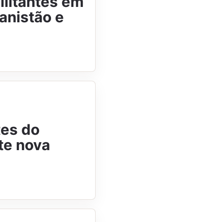
ilitantes em
anistão e
tes do
te nova