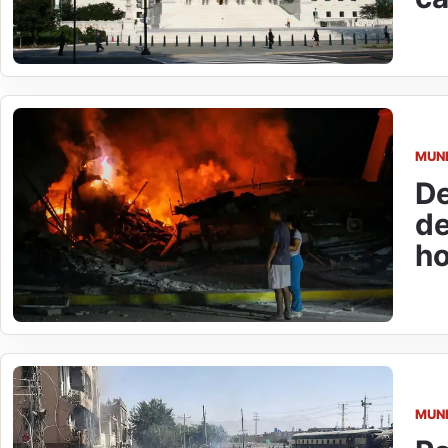
MUN
De
de
ho
MUN