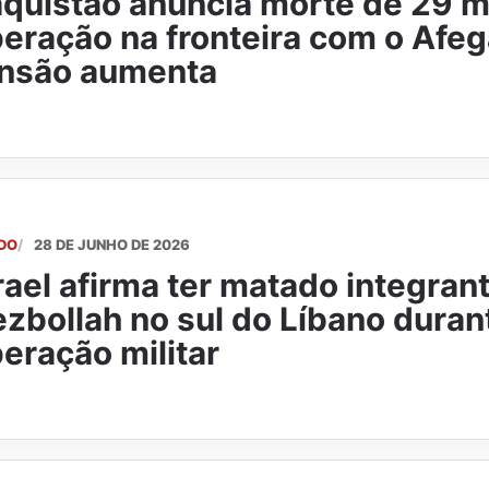
quistão anuncia morte de 29 m
eração na fronteira com o Afeg
ensão aumenta
DO
28 DE JUNHO DE 2026
rael afirma ter matado integran
zbollah no sul do Líbano duran
eração militar