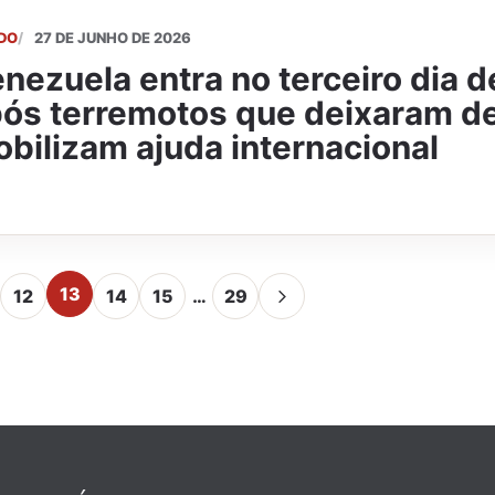
DO
27 DE JUNHO DE 2026
nezuela entra no terceiro dia 
ós terremotos que deixaram de
bilizam ajuda internacional
13
12
14
15
…
29