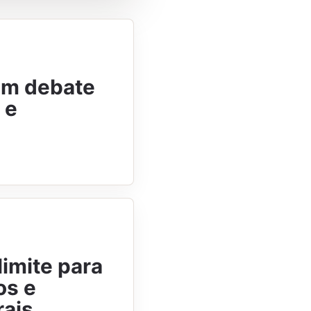
am debate
 e
imite para
os e
rais