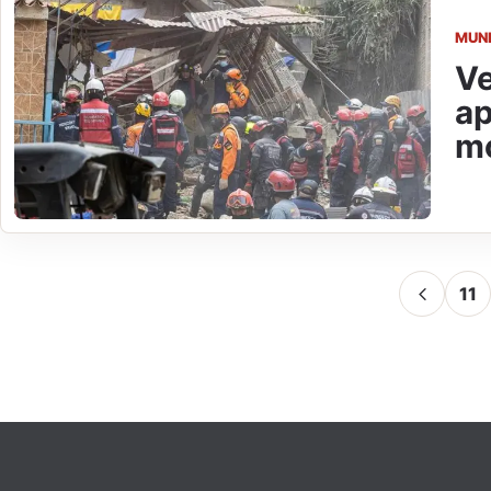
MUN
Ve
ap
mo
11