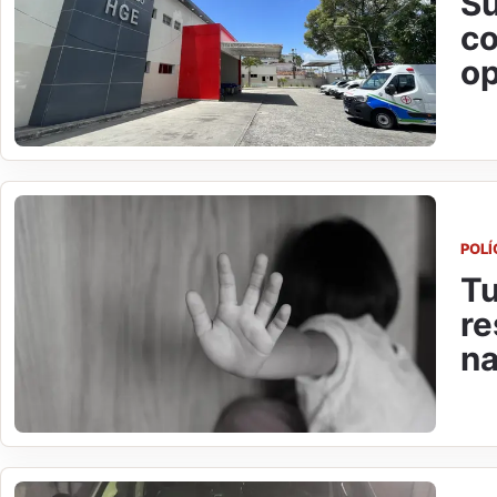
Su
co
o
POLÍ
Tu
re
na