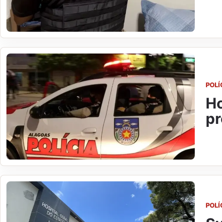
POLÍ
Ho
pr
POLÍ