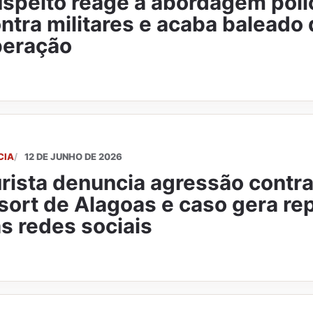
speito reage à abordagem polici
ntra militares e acaba baleado
peração
CIA
12 DE JUNHO DE 2026
rista denuncia agressão contra
sort de Alagoas e caso gera r
s redes sociais