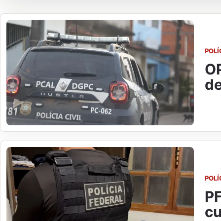
POLÍ
OP
de
POLÍ
PF
c