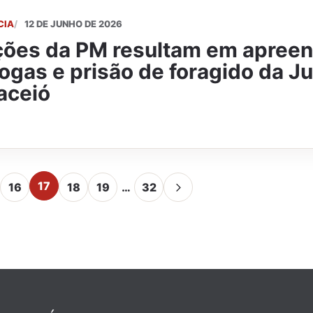
CIA
12 DE JUNHO DE 2026
ões da PM resultam em apreen
ogas e prisão de foragido da J
aceió
17
16
18
19
…
32