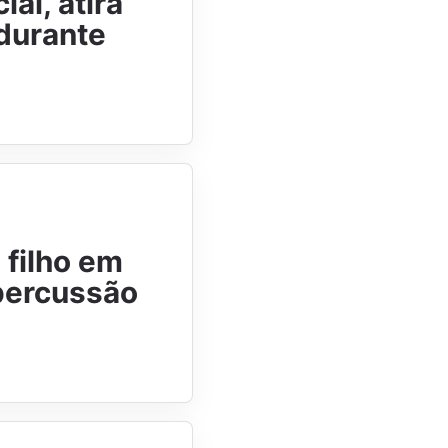
al, atira
 durante
 filho em
epercussão