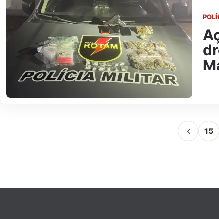
POLÍ
Aç
dr
M
15