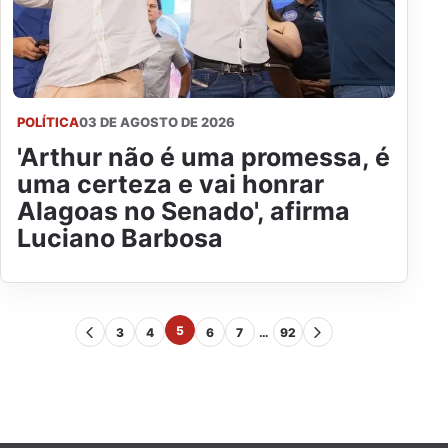
POLÍTICA
03 DE AGOSTO DE 2026
'Arthur não é uma promessa, é
uma certeza e vai honrar
Alagoas no Senado', afirma
Luciano Barbosa
5
3
4
6
7
…
92