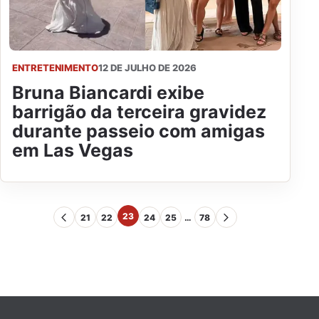
ENTRETENIMENTO
12 DE JULHO DE 2026
Bruna Biancardi exibe
barrigão da terceira gravidez
durante passeio com amigas
em Las Vegas
23
21
22
24
25
…
78