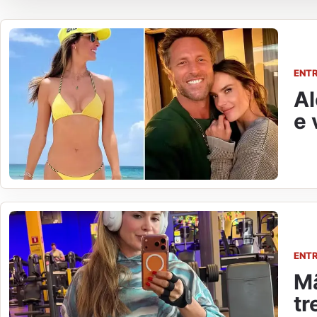
ENT
Al
e 
ENT
Mã
tr