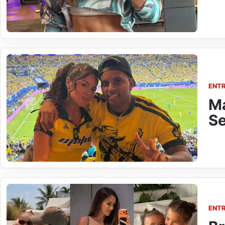
ENT
Ma
Se
ENT