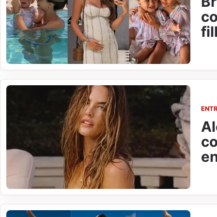
Br
co
fi
ENT
Al
co
en