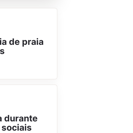
a de praia
is
a durante
 sociais