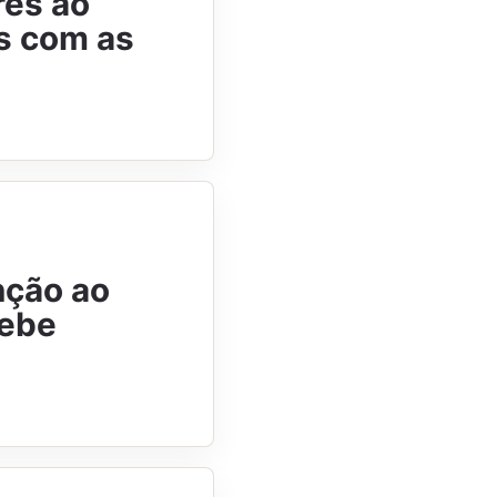
res ao
s com as
nção ao
cebe