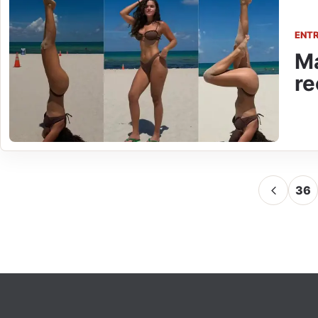
ENT
Ma
re
36