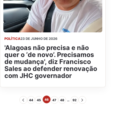
POLÍTICA
23 DE JUNHO DE 2026
'Alagoas não precisa e não
quer o ‘de novo’. Precisamos
de mudança', diz Francisco
Sales ao defender renovação
com JHC governador
46
44
45
47
48
…
92