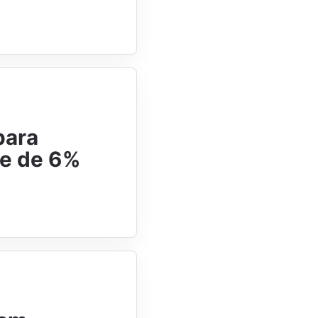
para
te de 6%