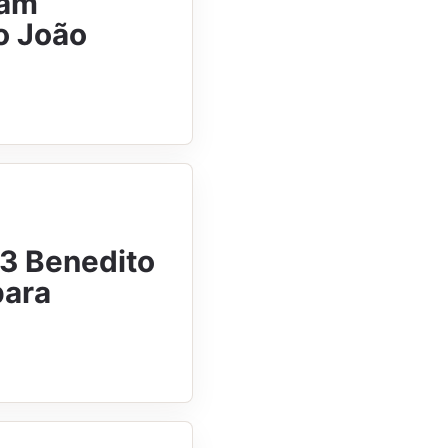
ram
o João
 3 Benedito
para