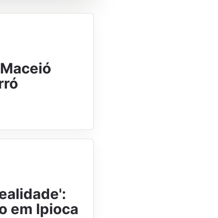
 Maceió
rró
ealidade':
o em Ipioca