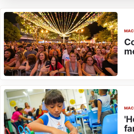
MAC
Co
mo
MAC
'H
fa