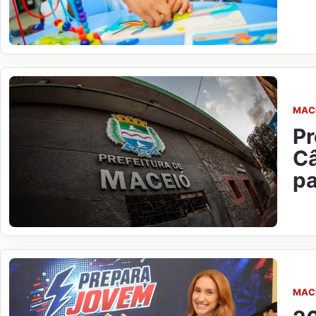
MAC
Pr
Câ
pa
MAC