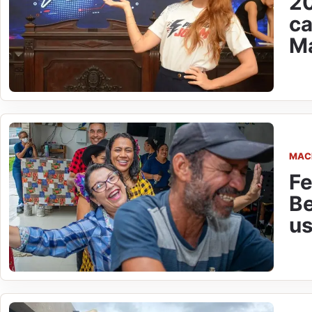
20
ca
M
MAC
Fe
Be
us