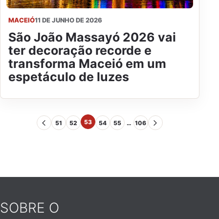
MACEIÓ
11 DE JUNHO DE 2026
São João Massayó 2026 vai
ter decoração recorde e
transforma Maceió em um
espetáculo de luzes
53
51
52
54
55
…
106
SOBRE O