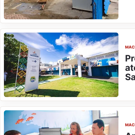
MAC
Pr
at
Sa
MAC