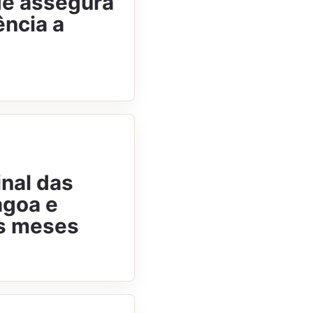
de assegura
ência a
nal das
agoa e
os meses