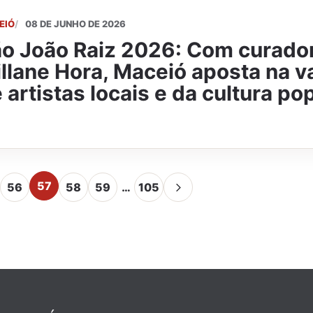
EIÓ
08 DE JUNHO DE 2026
o João Raiz 2026: Com curador
llane Hora, Maceió aposta na v
 artistas locais e da cultura po
57
56
58
59
…
105