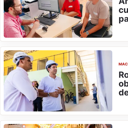
Am
cu
pa
MAC
Ro
ob
de