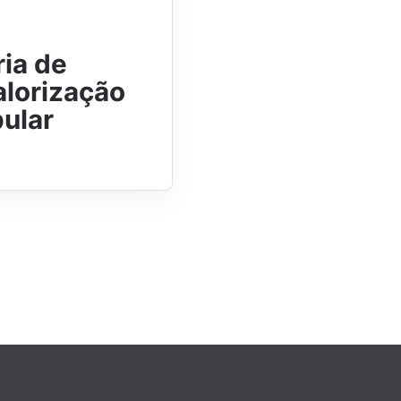
ia de
alorização
pular