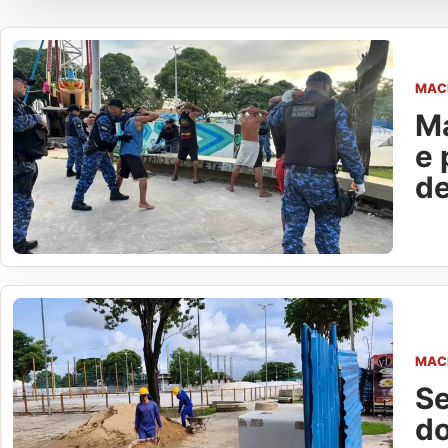
MAC
Ma
e 
de
MAC
Se
do