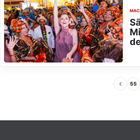
MAC
Sã
Mi
de
55