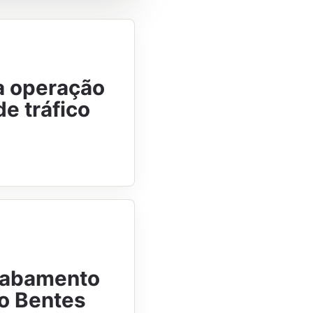
a operação
e tráfico
acabamento
to Bentes