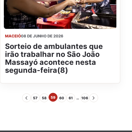
MACEIÓ
08 DE JUNHO DE 2026
Sorteio de ambulantes que
irão trabalhar no São João
Massayó acontece nesta
segunda-feira(8)
59
57
58
60
61
…
106